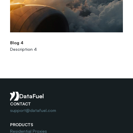
Blog 4
Description 4
Read More
DataFuel
CONTACT
support@datafuel.com
PRODUCTS
Residential Proxies