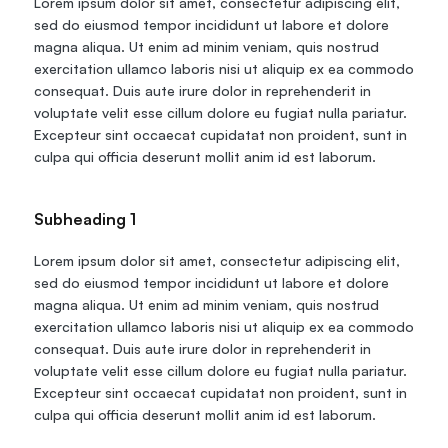
Lorem ipsum dolor sit amet, consectetur adipiscing elit, 
Travel Data
sed do eiusmod tempor incididunt ut labore et dolore 
Web Scraping
Popular
magna aliqua. Ut enim ad minim veniam, quis nostrud 
Ads Verification
exercitation ullamco laboris nisi ut aliquip ex ea commodo 
Social Management
consequat. Duis aute irure dolor in reprehenderit in 
SERP/SEO Scraping
voluptate velit esse cillum dolore eu fugiat nulla pariatur. 
Price Monitoring
Excepteur sint occaecat cupidatat non proident, sunt in 
All Use Cases
culpa qui officia deserunt mollit anim id est laborum.
Subheading 1
Lorem ipsum dolor sit amet, consectetur adipiscing elit, 
sed do eiusmod tempor incididunt ut labore et dolore 
magna aliqua. Ut enim ad minim veniam, quis nostrud 
exercitation ullamco laboris nisi ut aliquip ex ea commodo 
consequat. Duis aute irure dolor in reprehenderit in 
voluptate velit esse cillum dolore eu fugiat nulla pariatur. 
Excepteur sint occaecat cupidatat non proident, sunt in 
culpa qui officia deserunt mollit anim id est laborum.