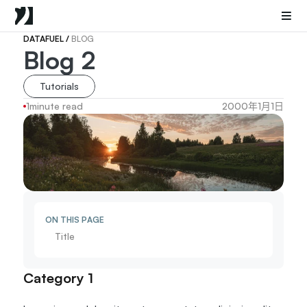
Mobile Proxies
Datacenter Proxies
Sneaker Proxies
DATAFUEL 
/ 
BLOG
Blog 2
Go Back
Tutorials
United States
Popular
1
minute read
2000年1月1日
Germany
Italy
United Kingdom
France
China
Canada
Portugal
ON THIS PAGE
India
Title
All Locations
Category 1
Go Back
Data for AI