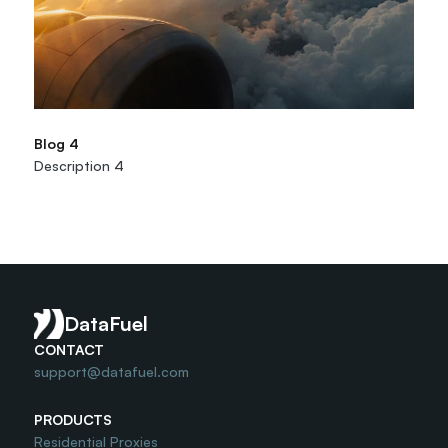
Blog 4
Description 4
Read More
DataFuel
CONTACT
support@datafuel.com
PRODUCTS
Residential Proxies