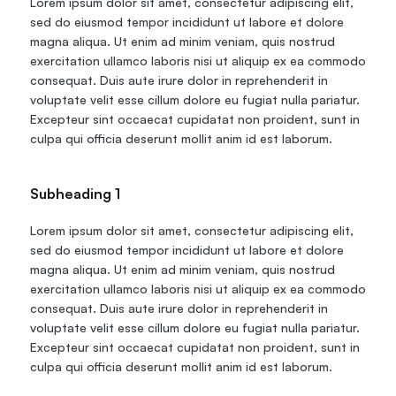
Lorem ipsum dolor sit amet, consectetur adipiscing elit, 
Travel Data
sed do eiusmod tempor incididunt ut labore et dolore 
Web Scraping
Popular
magna aliqua. Ut enim ad minim veniam, quis nostrud 
Ads Verification
exercitation ullamco laboris nisi ut aliquip ex ea commodo 
Social Management
consequat. Duis aute irure dolor in reprehenderit in 
SERP/SEO Scraping
voluptate velit esse cillum dolore eu fugiat nulla pariatur. 
Price Monitoring
Excepteur sint occaecat cupidatat non proident, sunt in 
All Use Cases
culpa qui officia deserunt mollit anim id est laborum.
Subheading 1
Lorem ipsum dolor sit amet, consectetur adipiscing elit, 
sed do eiusmod tempor incididunt ut labore et dolore 
magna aliqua. Ut enim ad minim veniam, quis nostrud 
exercitation ullamco laboris nisi ut aliquip ex ea commodo 
consequat. Duis aute irure dolor in reprehenderit in 
voluptate velit esse cillum dolore eu fugiat nulla pariatur. 
Excepteur sint occaecat cupidatat non proident, sunt in 
culpa qui officia deserunt mollit anim id est laborum.